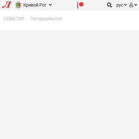
Кривой Рог
рус
СОБЫТИЯ
Гастрособытия