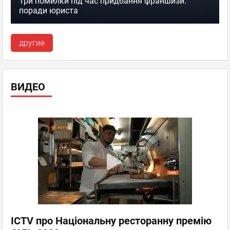
Три помилки під час придбання франшизи:
поради юриста
другие
ВИДЕО
ICTV про Національну ресторанну премію