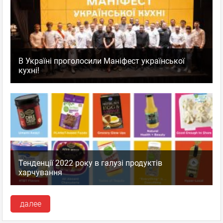
В Україні проголосили Маніфест української
кухні!
Тенденції 2022 року в галузі продуктів
харчування
далее