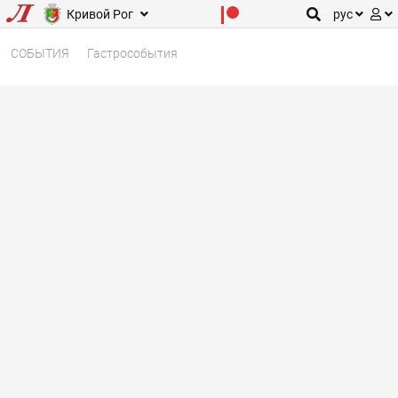
Кривой Рог
рус
СОБЫТИЯ
Гастрособытия