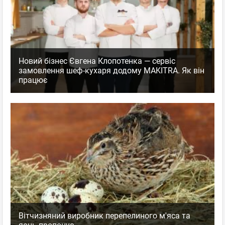
Новий бізнес Євгена Клопотенка — сервіс
замовлення шеф-кухаря додому MAKITRA. Як він
працює
Вітчизняний виробник перепелиного м'яса та