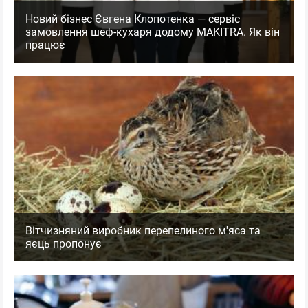
Новий бізнес Євгена Клопотенка — сервіс
замовлення шеф-кухаря додому MAKITRA. Як він
працює
Вітчизняний виробник перепелиного м'яса та
яєць пропонує