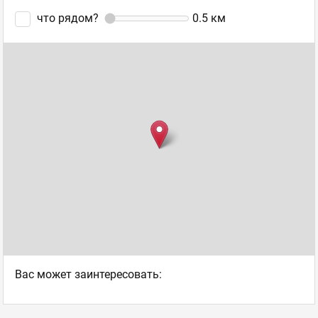
что рядом?
0.5
км
Ваc может заинтересовать: