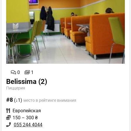
0
1
Belissima
(2)
Пиццерия
#8
(↓1)
место в рейтинге внимания
Европейская
150 – 300 ₴
055 244 4044