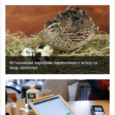
Вітчизняний виробник перепелиного м'яса та
яєць пропонує