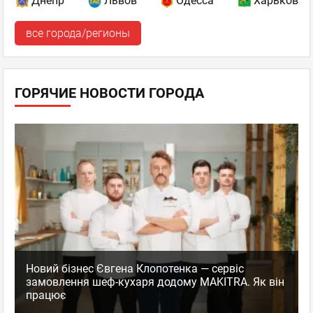
Днепр
Львов
Одесса
Харьков
все города/регионы
ГОРЯЧИЕ НОВОСТИ ГОРОДА
Новий бізнес Євгена Клопотенка — сервіс
замовлення шеф-кухаря додому MAKITRA. Як він
працює