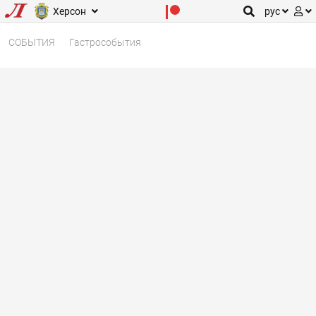
Херсон
рус
СОБЫТИЯ
Гастрособытия