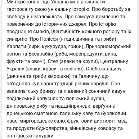
Ми переконані, що Україна має розказати
гастросвіту свою унікальну історію. Про боротьбу за
свободу й незалежність. Про самоусвідомлення та
повернення до історичних джерел. Про історію
поєднання смаків, ідентичність кожного регіону та їх
синергію. Про Полісся (ягоди, дичина та гриби),
Карпати (сири, кукурудза, гриби), Причорноморський
регіон та Бесарабію (риба, морепродукти, вина,
фрукти та овочі), Степ (злаки та крупи), Центральну
Україну (злаки, кваси та соління), Слобожанщину
(дичина та гриби зморшки) та Галичину, що
об'єднала кулінарні традиції різних народів. Про
закарпатську бринзу та південний сонячний кавун,
подільський капусняк та поліський куліш,
дніпровську рибу та наддніпрянські верґуни з
донецькою сметаною, галицьку каву та буряковий
квас, миргородське сало, фруктовий дистилят, мед
та продукти бджолярства, зіньківську ковбасу та
полтавські галушки.