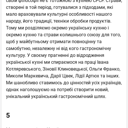
своїй філософії не є тотожною з кухнею СРСР. Страви,
створені в той період, готувалися з підходами, які
мало враховували культурні особливості нашого
народу, його традиції, техніки обробки продуктів.
Тому ми розділяємо окремо українську кухню і
окремо кухню та страви колишнього союзу для того,
щоб у майбутньому отримати повноцінну та
самобутню, незалежну ні від кого гастрономічну
культуру. У своєму прагненні до відродження
української кухні ми спираємося на праці Івана
Котляревського, Зіновії Клиновецької, Ольги Франко,
Миколи Маркевича, Дарії Цвек, Лідії Артюх та інших.
Ми шанобливо ставимось до цінностей усіх українців,
однак наголошуємо на потребі створити новий,
унікальний український гастрономічний шлях.
5