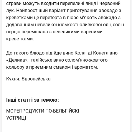
страви можуть входити перепелині яйця і червоний
лук. Найпростіший варіант приготування авокадо з
креветками це перетерта в пюре м'якоть авокадо з
додаванням невеликої кількості оливкової олії, солі і
перцю перемішана з невеликими вареними
креветками.
До такого блюдо підійде вино Коллі ді Конегліано
«Делика», італійське вино солом'яно-жовтого
кольору з приємним смаком і ароматом.
Кухня:
Європейська
Інші статті за темою:
МОРЕПРОДУКТИ ПО-БЕЛЬГІЙСКІ
УСТРИЦІ