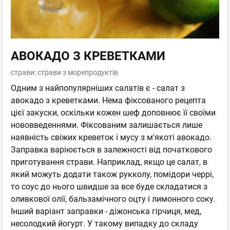
АВОКАДО З КРЕВЕТКАМИ
страви: страви з морепродуктів
Одним з найпопулярніших салатів є - салат з
авокадо з креветками. Нема фіксованого рецепта
цієї закуски, оскільки кожен шеф доповнює її своїми
нововведеннями. Фіксованим залишається лише
наявність свіжих креветок і мусу з м'якоті авокадо.
Заправка варіюється в залежності від початкового
приготування страви. Наприклад, якщо це салат, в
який можуть додати також рукколу, помідори черрі,
то соус до нього швидше за все буде складатися з
оливкової олії, бальзамічного оцту і лимонного соку.
Інший варіант заправки - діжонська гірчиця, мед,
несолодкий йогурт. У такому випадку до складу