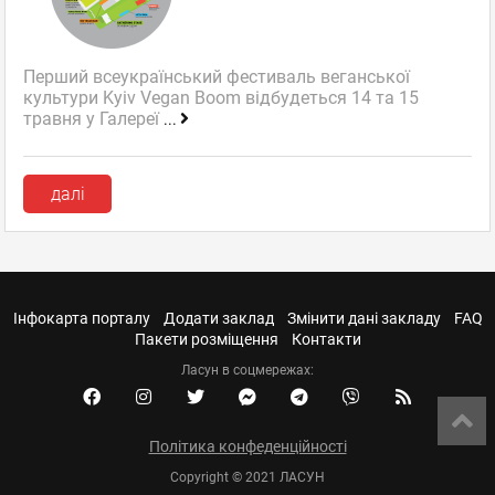
Перший всеукраїнський фестиваль веганської
культури Kyiv Vegan Boom відбудеться 14 та 15
травня у Галереї
...
далі
Інфокарта порталу
Додати заклад
Змінити дані закладу
FAQ
Пакети розміщення
Контакти
Ласун в соцмережах:
Політика конфеденційності
Copyright © 2021 ЛАСУН