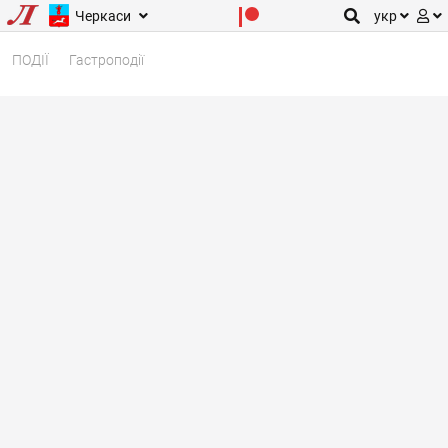
Черкаси
укр
ПОДІЇ
Гастроподії