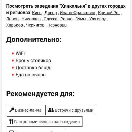
Посмотреть заведения "Хинкальня" в других городах
и регионах
:
Киев
,
Днепр
,
Ивано-Франковск
,
Кривой Рог
,
Львов
,
Николаев
,
Одесса
,
Ровно
,
Сумы
,
Ужгород
,
Харьков
,
Чернигов
,
Черновцы
Дополнительно:
WiFi
Бронь столиков
Доставка блюд
Еда на вынос
Рекомендуется для:
Бизнес-ланча
Встречи с друзьями
Гастрономического наслаждения