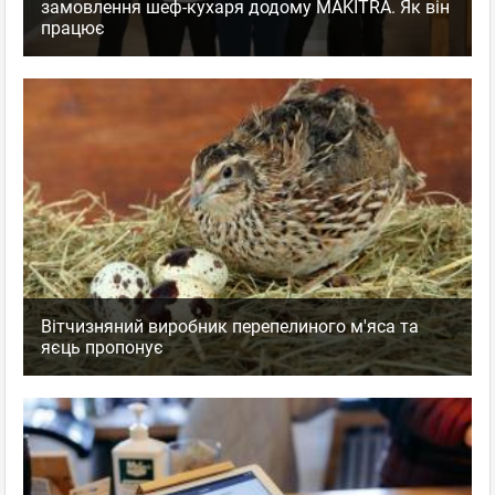
замовлення шеф-кухаря додому MAKITRA. Як він
працює
Вітчизняний виробник перепелиного м'яса та
яєць пропонує