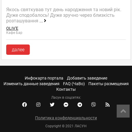
Якось святкував тут день народження та новий рік.
Дуже сподобалось! Дуже зручно через близкість
розташування
...
OLIV'E
Кафе Бар
далее
Инфокарта портала
Добавить заведение
Изменить данные заведения
FAQ (ЧаВо)
Пакеты размещения
Контакты
Ласун в соцсетях:
Политика конфеденциальности
Copyright © 2021 ЛАСУН