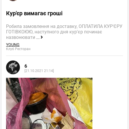
Кур'єр вимагає гроші
Робила замовлення на доставку, ОПЛАТИЛА КУР'ЄРУ
ГОТІВКОЮЮ, наступного дня кур'єр починає
назвонювати
...
YOUNG
Клуб Ресторан
6
[21.10.2021 21:14]