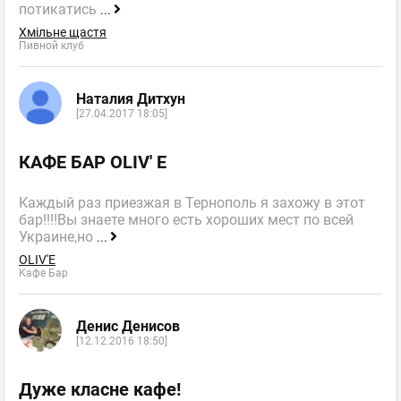
потикатись
...
Хмільне щастя
Пивной клуб
Наталия Дитхун
[27.04.2017 18:05]
КАФЕ БАР OLIV' E
Каждый раз приезжая в Тернополь я захожу в этот
бар!!!!Вы знаете много есть хороших мест по всей
Украине,но
...
OLIV'E
Кафе Бар
Денис Денисов
[12.12.2016 18:50]
Дуже класне кафе!