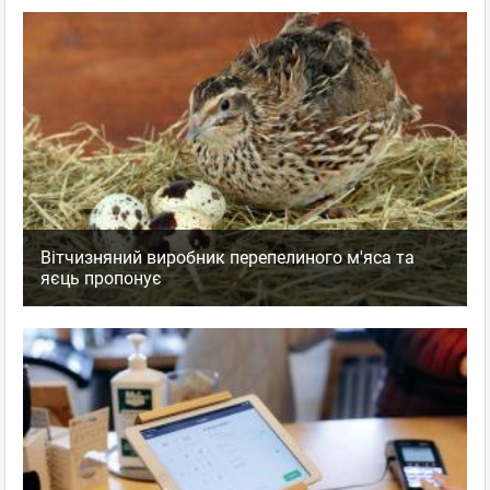
Вітчизняний виробник перепелиного м'яса та
яєць пропонує