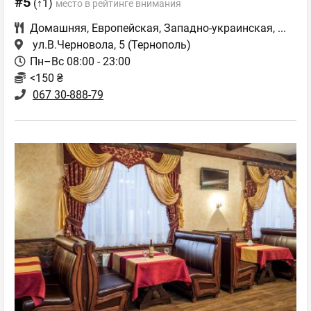
#5
(↑1)
место в рейтинге внимания
Домашняя
,
Европейская
,
Западно-украинская
,
...
ул.В.Черновола, 5
(Тернополь)
Пн–Вс 08:00 - 23:00
<150 ₴
067 30-888-79