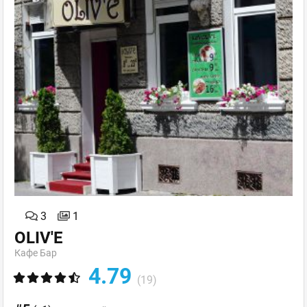
3
1
OLIV'E
Кафе Бар
4.79
(19)