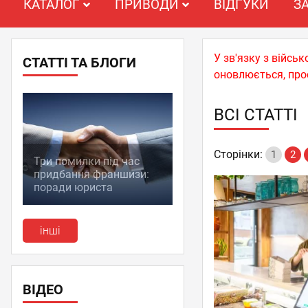
КАТАЛОГ
ПРИВОДИ
ВІДГУКИ
З
У зв'язку з війс
СТАТТІ ТА БЛОГИ
оновлюється, про
ВСІ СТАТТІ
Сторінки:
1
2
Три помилки під час
придбання франшизи:
поради юриста
інші
ВІДЕО