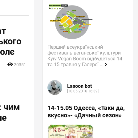
ат
ького
Перший всеукраїнський
олє
фестиваль веганської культури
Kyiv Vegan Boom відбудеться 14
та 15 травня у Галереї
...
20351
Lasoon bot
[10.05.2016 16:39]
: чим
14-15.05 Одесса, «Таки да,
вкусно»- «Дачный сезон»
не