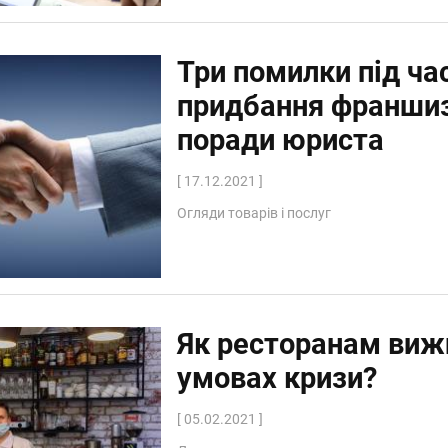
Три помилки під ча
придбання франшиз
поради юриста
[ 17.12.2021 ]
Огляди товарів і послуг
Як ресторанам виж
умовах кризи?
[ 05.02.2021 ]