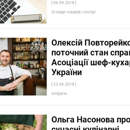
[ 06.09.2018 ]
Огляди товарів і послуг
Олексій Повторейк
поточний стан спра
Асоціації шеф-куха
України
[ 23.06.2018 ]
Інтерв'ю
Ольга Насонова пр
сучасні кулінарні