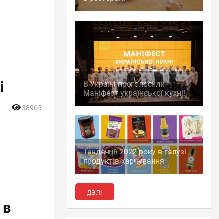
і
В Україні проголосили
Маніфест української кухні!
38965
Тенденції 2022 року в галузі
продуктів харчування
далі
 в