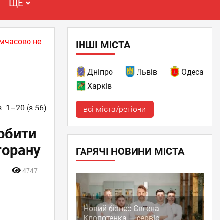
ЩЕ
имчасово не
ІНШІ МІСТА
Дніпро
Львів
Одеса
Харків
. 1–20 (з 56)
всі міста/регіони
робити
торану
ГАРЯЧІ НОВИНИ МІСТА
4747
Новий бізнес Євгена
Клопотенка — сервіс