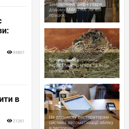
замовлення шеф-кухаря
додому MAKITRA. Як він
працює
с
и:
93807
Вітчизняний виробник
перепелиного м'яса та яєць
пропонує
ити в
На допомогу рестораторам -
21261
система автоматизації обліку
в ресторані