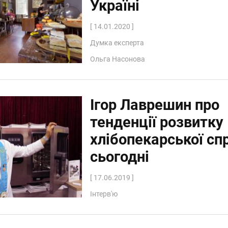
Україні
[ 14.01.2020 ]
Думка експерта
Ольга Насонова
Ігор Лаврешин про
тенденції розвитку
хлібопекарської сп
сьогодні
[ 17.06.2019 ]
Інтерв'ю