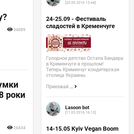
[20.09.2016 15:44]
у?
24-25.09 - Фестиваль
сладостей в Кременчуге
34089
Голодное детство Остапа Бендера
в Кременчуге в прошлом!
Теперь Кременчуг кондитерская
столица Украины.
сумки
Приезжай
...
8 роки
Lasoon bot
[11.05.2016 16:13]
14-15.05 Kyiv Vegan Boom
26434