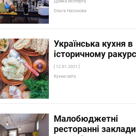
Думка експерта
Ольга Насонова
Українська кухня в
історичному ракурс
[ 12.01.2021 ]
Кухни світу
Малобюджетні
ресторанні заклади