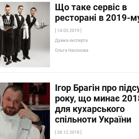
Що таке сервіс в
ресторані в 2019-м
[ 14.03.2019 ]
Думка експерта
Ольга Насонова
Ігор Брагін про під
року, що минає 201
для кухарського
спільноти України
[ 28.12.2018 ]