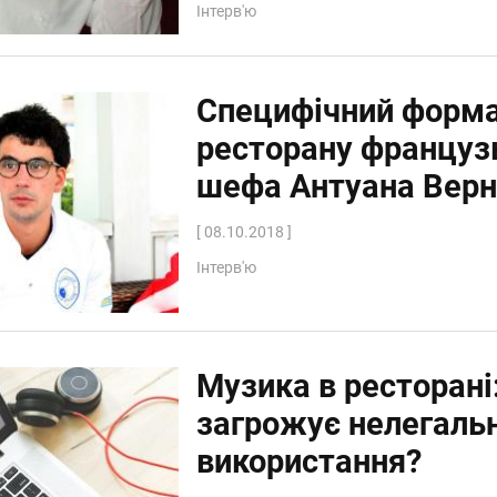
Інтерв'ю
Специфічний форм
ресторану француз
шефа Антуана Верн
[ 08.10.2018 ]
Інтерв'ю
Музика в ресторані
загрожує нелегаль
використання?