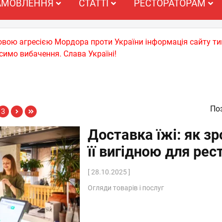
АМОВЛЕННЯ
СТАТТІ
РЕСТОРАТОРАМ
ьковою агресією Мордора проти України інформація сайту т
симо вибачення. Слава Україні!
Поз
3
Доставка їжі: як з
її вигідною для рес
[ 28.10.2025 ]
Огляди товарів і послуг