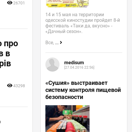
26701
14 и 15 мая на территории
одесской киностудии пройдет 8-й
фестиваль «Таки да, вкусно» -
«Дачный сезон».
о про
Все,
...
в в
рів
medisum
[27.04.2016 22:56]
«Сушия» выстраивает
43298
систему контроля пищевой
безопасности
о