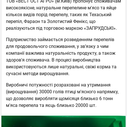
ТОВ «ВЕСТ ОСТ АГРО» (м.Київ) пропонує споживачам
високоякісне, натуральне перепелине м'ясо та яйце
кількох видів порід перепелу, таких як Техаський
перепіл, Фараон та Золотистий Фенікс, що
реалізуються під торговою маркою «ЗАПРУДСЬКІ».
Підприємство займається розведенням перепелів
для продовольчого споживання, у зв’язку з чим
компанії важлива натуральність продукту, а також
здоров'я споживача. В процесі виробництва
використовуються лише натуральні, свіжі корма та
сучасні методи вирощування.
Виробничі потужності розраховані на утримання
(вирощування) 30000 голів птиці м'ясного напрямку,
що дозволяє виробляти щомісяця близько 6 тонн
м'яса перепела та яєць близько 20000 шт.