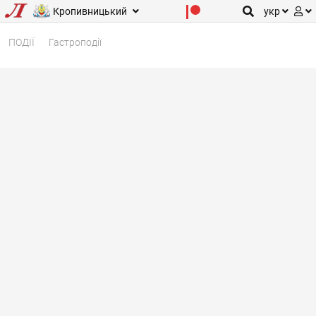
Кропивницький
укр
ПОДІЇ
Гастроподії