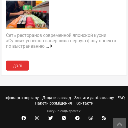
Сеть ресторанов современной японской кухни
«Сушия» успешно завершила первую фазу проекта
по выстраиванию
...
далі
Інфокарта порталу
Додати заклад
Змінити дані закладу
FAQ
Пакети розміщення
Контакти
Ласун в соцмережах: