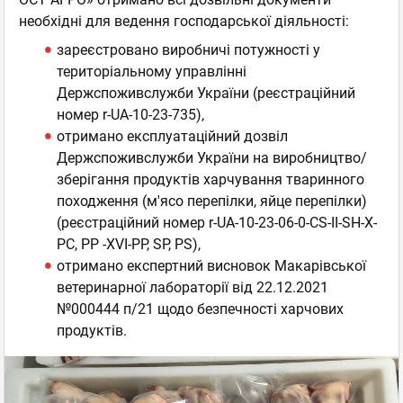
необхідні для ведення господарської діяльності:
зареєстровано виробничі потужності у
територіальному управлінні
Держспоживслужби України (реєстраційний
номер r-UA-10-23-735),
отримано експлуатаційний дозвіл
Держспоживслужби України на виробництво/
зберігання продуктів харчування тваринного
походження (м'ясо перепілки, яйце перепілки)
(реєстраційний номер r-UA-10-23-06-0-СS-II-SH-X-
PC, PP -XVI-PP, SP, PS),
отримано експертний висновок Макарівської
ветеринарної лабораторії від 22.12.2021
№000444 п/21 щодо безпечності харчових
продуктів.