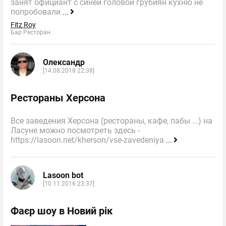
занят официант с синей головой грубиян кухню не
попробовали
...
Fitz Roy
Бар Ресторан
Олександр
[14.08.2018 22:38]
Рестораны Херсона
Все заведения Херсона (рестораны, кафе, пабы ...) на
Ласуне можно посмотреть здесь -
https://lasoon.net/kherson/vse-zavedeniya
...
Lasoon bot
[10.11.2016 23:37]
Фаєр шоу в Новий рік