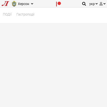
Херсон
укр
ПОДІЇ
Гастроподії