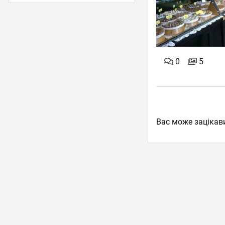
0
5
Вас може зацікав