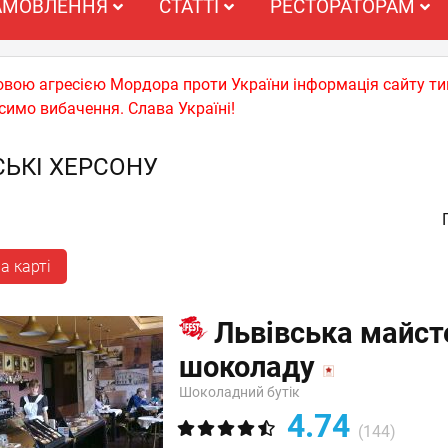
АМОВЛЕННЯ
СТАТТІ
РЕСТОРАТОРАМ
ьковою агресією Мордора проти України інформація сайту т
симо вибачення. Слава Україні!
ЬКІ ХЕРСОНУ
а карті
Львівська майст
шоколаду
Шоколадний бутік
4.74
(144)