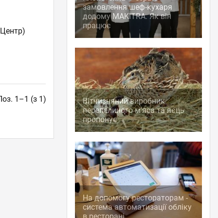
замовлення шеф-кухаря
додому MAKITRA. Як він
працює
 Центр)
Поз. 1–1 (з 1)
Вітчизняний виробник
перепелиного м'яса та яєць
пропонує
На допомогу рестораторам -
система автоматизації обліку
в ресторані