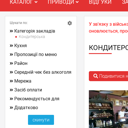
КАТАЛОГ
ПРИВОДИ
ВІДГУКИ
З
Шукати по:
У зв'язку з війс
Категорія закладів
оновлюється, про
Кондитерська
Кухня
КОНДИТЕРС
Пропозиції по меню
Район
Середній чек без алкоголя
Подивитися н
Мережа
Засіб оплати
Рекомендується для
Додатково