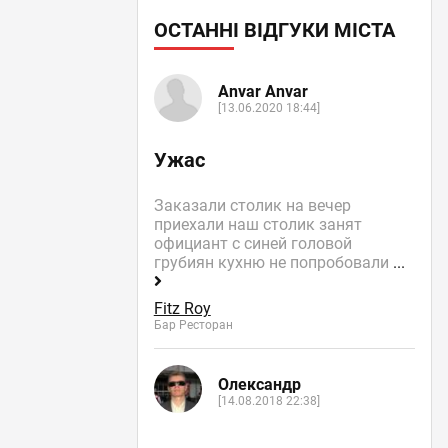
ОСТАННІ ВІДГУКИ МІСТА
Anvar Anvar
[13.06.2020 18:44]
Ужас
Заказали столик на вечер
приехали наш столик занят
официант с синей головой
грубиян кухню не попробовали
...
Fitz Roy
Бар Ресторан
Олександр
[14.08.2018 22:38]