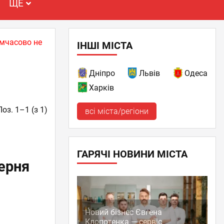
ЩЕ
имчасово не
ІНШІ МІСТА
Дніпро
Львів
Одеса
Харків
Поз. 1–1 (з 1)
всі міста/регіони
ГАРЯЧІ НОВИНИ МІСТА
ерня
Новий бізнес Євгена
Клопотенка — сервіс