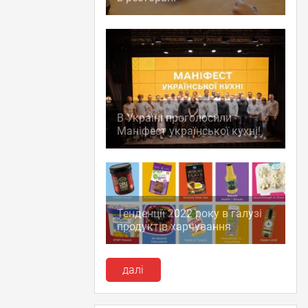
В Україні проголосили
Маніфест української кухні!
Тенденції 2022 року в галузі
продуктів харчування
далі