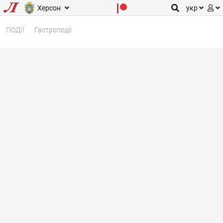
Херсон
укр
ПОДІЇ
Гастроподії