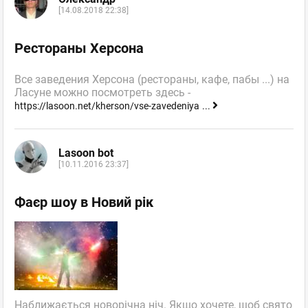
[14.08.2018 22:38]
Рестораны Херсона
Все заведения Херсона (рестораны, кафе, пабы ...) на
Ласуне можно посмотреть здесь -
https://lasoon.net/kherson/vse-zavedeniya
...
Lasoon bot
[10.11.2016 23:37]
Фаєр шоу в Новий рік
Наближається новорічна ніч. Якщо хочете, щоб свято