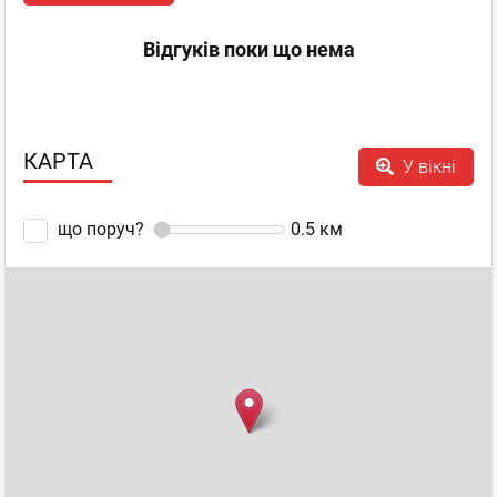
Відгуків поки що нема
КАРТА
У вікні
що поруч?
0.5
км