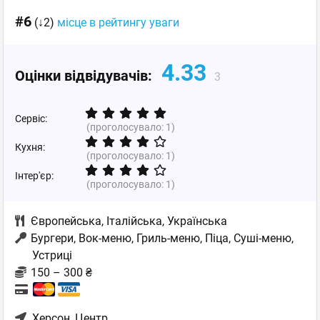
#6
(↓2)
місце в рейтингу уваги
4.33
Оцінки відвідувачів:
3
Сервіс:
(проголосувало:
1
)
Кухня:
(проголосувало:
1
)
Інтер'єр:
(проголосувало:
1
)
Європейська
,
Італійська
,
Українська
Бургери, Вок-меню, Гриль-меню, Піца, Суші-меню,
Устриці
150 – 300 ₴
Херсон
, Центр