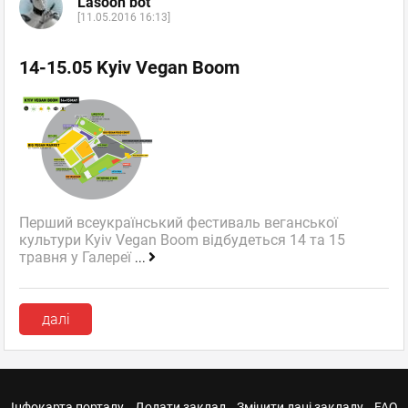
Lasoon bot
[11.05.2016 16:13]
14-15.05 Kyiv Vegan Boom
Перший всеукраїнський фестиваль веганської
культури Kyiv Vegan Boom відбудеться 14 та 15
травня у Галереї
...
далі
Інфокарта порталу
Додати заклад
Змінити дані закладу
FAQ