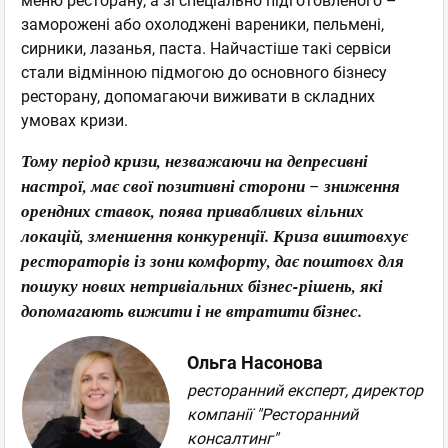
меню ресторану, а зі спеціально підготовленого –
заморожені або охолоджені вареники, пельмені,
сирники, лазанья, паста. Найчастіше такі сервіси
стали відмінною підмогою до основного бізнесу
ресторану, допомагаючи виживати в складних
умовах кризи.
Тому період кризи, незважаючи на депресивні
настрої, має свої позитивні сторони
зниження
–
орендних ставок, поява привабливих вільних
локацій, зменшення конкуренції. Криза виштовхує
рестораторів із зони комфорту, дає поштовх для
пошуку нових нетривіальних бізнес-рішень, які
допомагають вижити і не втратити бізнес.
Ольга Насонова
ресторанний експерт, директор
компанії "Ресторанний
консалтинг"