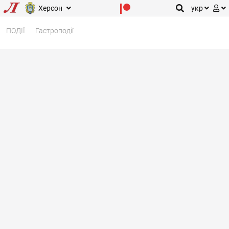
Херсон
укр
ПОДІЇ
Гастроподії