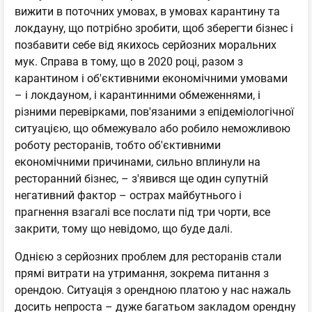
вижити в поточних умовах, в умовах карантину та
локдауну, що потрібно зробити, щоб зберегти бізнес і
позбавити себе від якихось серйозних моральних
мук. Справа в тому, що в 2020 році, разом з
карантином і об'єктивними економічними умовами
– і локдауном, і карантинними обмеженнями, і
різними перевірками, пов'язаними з епідеміологічної
ситуацією, що обмежувало або робило неможливою
роботу ресторанів, тобто об'єктивними
економічними причинами, сильно вплинули на
ресторанний бізнес, – з'явився ще один супутній
негативний фактор – острах майбутнього і
прагнення взагалі все послати під три чорти, все
закрити, тому що невідомо, що буде далі.
Однією з серйозних проблем для ресторанів стали
прямі витрати на утримання, зокрема питання з
орендою. Ситуація з орендною платою у нас нажаль
досить непроста – дуже багатьом закладом орендну