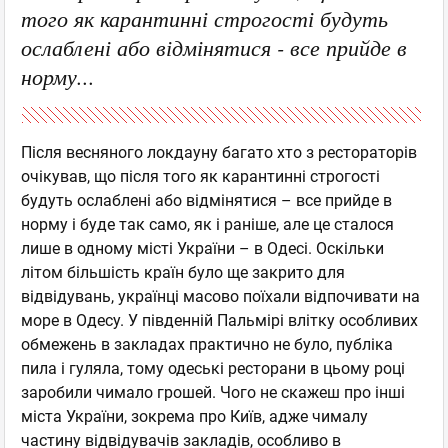
того як карантинні строгості будуть
ослаблені або відмінятися - все прийде в
норму...
Після весняного локдауну багато хто з рестораторів
очікував, що після того як карантинні строгості
будуть ослаблені або відмінятися – все прийде в
норму і буде так само, як і раніше, але це сталося
лише в одному місті України – в Одесі. Оскільки
літом більшість країн було ще закрито для
відвідувань, українці масово поїхали відпочивати на
море в Одесу. У південній Пальмірі влітку особливих
обмежень в закладах практично не було, публіка
пила і гуляла, тому одеські ресторани в цьому році
заробили чимало грошей. Чого не скажеш про інші
міста України, зокрема про Київ, адже чималу
частину відвідувачів закладів, особливо в