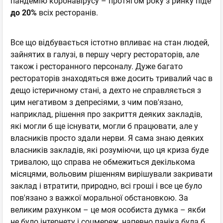
пандемію коронавірусу – протягом року з ринку піде
до 20%
всіх ресторанів.
Все що відбувається істотно впливає на стан людей,
зайнятих в галузі, в першу чергу рестораторів, але
також і ресторанного персоналу. Дуже багато
рестораторів знаходяться вже досить тривалий час в
дещо істеричному стані, а дехто не справляється з
цим негативом з депресіями, з чим пов'язано,
наприклад, рішення про закриття деяких закладів,
які могли б ще існувати, могли б працювати, але у
власників просто здали нерви. Я сама знаю деяких
власників закладів, які розуміючи, що ця криза буде
тривалою, що справа не обмежиться декількома
місяцями, вольовим рішенням вирішували закривати
заклад і втратити, природно, всі гроші і все це було
пов'язано з важкої моральної обстановкою. За
великим рахунком – це моя особиста думка – якби
не було інтернету і соцмереж, напевно паніка була б