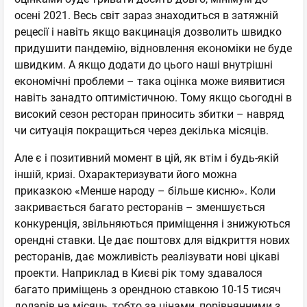
осені 2021. Весь світ зараз знаходиться в затяжній
рецесії і навіть якщо вакцинація дозволить швидко
придушити пандемію, відновлення економіки не буде
швидким. А якщо додати до цього наші внутрішні
економічні проблеми – така оцінка може виявитися
навіть занадто оптимістичною. Тому якщо сьогодні в
високий сезон ресторан приносить збитки – навряд
чи ситуація покращиться через декілька місяців.
Але є і позитивний момент в цій, як втім і будь-якій
іншій, кризі. Охарактеризувати його можна
приказкою «Менше народу – більше кисню». Коли
закривається багато ресторанів – зменшується
конкуренція, звільняються приміщення і знижуються
орендні ставки. Це дає поштовх для відкриття нових
ресторанів, дає можливість реалізувати нові цікаві
проекти. Наприклад в Києві рік тому здавалося
багато приміщень з орендною ставкою 10-15 тисяч
доларів на місяць, тобто за цінами, порівнянними з