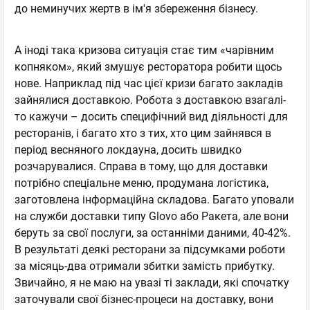
до неминучих жертв в ім'я збереження бізнесу.
А іноді така кризова ситуація стає тим «чарівним
копняком», який змушує ресторатора робити щось
нове. Наприклад під час цієї кризи багато закладів
зайнялися доставкою. Робота з доставкою взагалі-
то кажучи – досить специфічний вид діяльності для
ресторанів, і багато хто з тих, хто цим зайнявся в
період весняного локдауна, досить швидко
розчарувалися. Справа в тому, що для доставки
потрібно спеціальне меню, продумана логістика,
заготовлена інформаційна складова. Багато уповали
на служби доставки типу Glovo або Ракета, але вони
беруть за свої послуги, за останніми даними, 40-42%.
В результаті деякі ресторани за підсумками роботи
за місяць-два отримали збитки замість прибутку.
Звичайно, я не маю на увазі ті заклади, які спочатку
заточували свої бізнес-процеси на доставку, вони