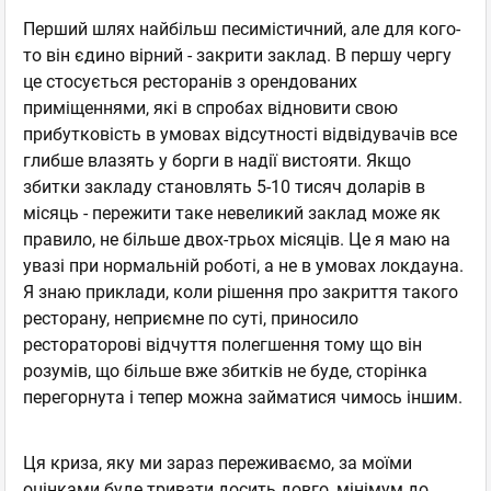
Перший шлях найбільш песимістичний, але для кого-
то він єдино вірний - закрити заклад. В першу чергу
це стосується ресторанів з орендованих
приміщеннями, які в спробах відновити свою
прибутковість в умовах відсутності відвідувачів все
глибше влазять у борги в надії вистояти. Якщо
збитки закладу становлять 5-10 тисяч доларів в
місяць - пережити таке невеликий заклад може як
правило, не більше двох-трьох місяців. Це я маю на
увазі при нормальній роботі, а не в умовах локдауна.
Я знаю приклади, коли рішення про закриття такого
ресторану, неприємне по суті, приносило
рестораторові відчуття полегшення тому що він
розумів, що більше вже збитків не буде, сторінка
перегорнута і тепер можна займатися чимось іншим.
Ця криза, яку ми зараз переживаємо, за моїми
оцінками буде тривати досить довго, мінімум до