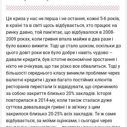
Ця криза у нас не перша і не остання, кожні 5-6 років,
в країні та в світі щось відбувається, хто працює на
ринку давно, той пам'ятає, що відбувалося в 2008-
2009 роках, коли гривня впала майже в два рази і
було важко вижити. Тоді це стало шоком, оскільки до
цього довгі роки все було добре і навіть чудово –
давали кредити, був істотне економічне зростання і
ніхто не очікував, що так різко все обвалиться. Тоді у
більшості середнього класу виникли проблеми через
валютні кредити і дуже багато постійних клієнтів
ресторанів перестали їх відвідувати, що спричинило
за собою закриття близько 20% закладів. Історія
повторилася в 2014-му, коли також сталася дуже
суттєва девальвація гривні і в зв'язку з цим
закрилося близько 20-25% всіх закладів. Те ж саме
відбувається, за моїми оцінками, і сьогодні через