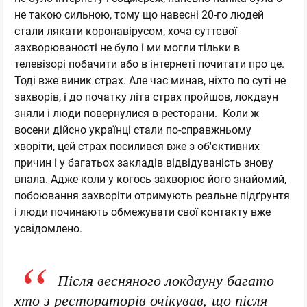
не такою сильною, тому що навесні 20-го людей
стали лякати коронавірусом, хоча суттєвої
захворюваності не було і ми могли тільки в
телевізорі побачити або в інтернеті почитати про це.
Тоді вже виник страх. Але час минав, ніхто по суті не
захворів, і до початку літа страх пройшов, локдаун
зняли і люди повернулися в ресторани. Коли ж
восени дійсно українці стали по-справжньому
хворіти, цей страх посилився вже з об'єктивних
причин і у багатьох закладів відвідуваність знову
впала. Адже коли у когось захворює його знайомий,
побоювання захворіти отримують реальне підґрунтя
і люди починають обмежувати свої контакту вже
усвідомлено.
Після весняного локдауну багато
хто з рестораторів очікував, що після