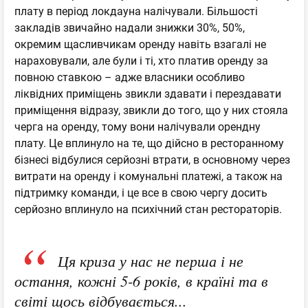
плату в період локдауна налічували. Більшості
закладів звичайно надали знижки 30%, 50%,
окремим щасливчикам оренду навіть взагалі не
нараховували, але були і ті, хто платив оренду за
повною ставкою – адже власники особливо
ліквідних приміщень звикли здавати і перездавати
приміщення відразу, звикли до того, що у них стояла
черга на оренду, тому вони налічували орендну
плату. Це вплинуло на те, що дійсно в ресторанному
бізнесі відбулися серйозні втрати, в основному через
витрати на оренду і комунальні платежі, а також на
підтримку команди, і це все в свою чергу досить
серйозно вплинуло на психічний стан рестораторів.
Ця криза у нас не перша і не
остання, кожні 5-6 років, в країні та в
світі щось відбувається...