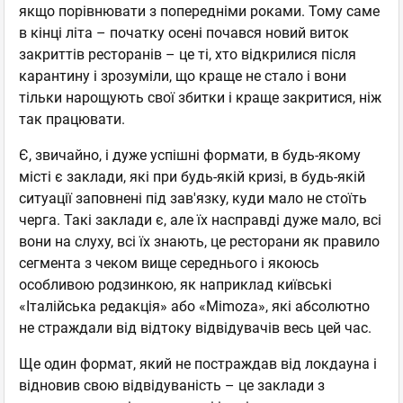
якщо порівнювати з попередніми роками. Тому саме
в кінці літа – початку осені почався новий виток
закриттів ресторанів – це ті, хто відкрилися після
карантину і зрозуміли, що краще не стало і вони
тільки нарощують свої збитки і краще закритися, ніж
так працювати.
Є, звичайно, і дуже успішні формати, в будь-якому
місті є заклади, які при будь-якій кризі, в будь-якій
ситуації заповнені під зав'язку, куди мало не стоїть
черга. Такі заклади є, але їх насправді дуже мало, всі
вони на слуху, всі їх знають, це ресторани як правило
сегмента з чеком вище середнього і якоюсь
особливою родзинкою, як наприклад київські
«Італійська редакція» або «Mimoza», які абсолютно
не страждали від відтоку відвідувачів весь цей час.
Ще один формат, який не постраждав від локдауна і
відновив свою відвідуваність – це заклади з