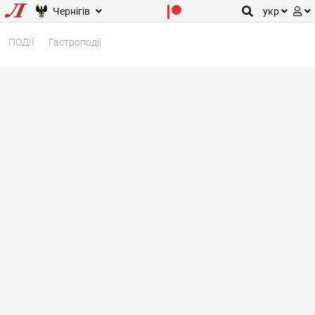
Чернігів
укр
ПОДІЇ
Гастроподії