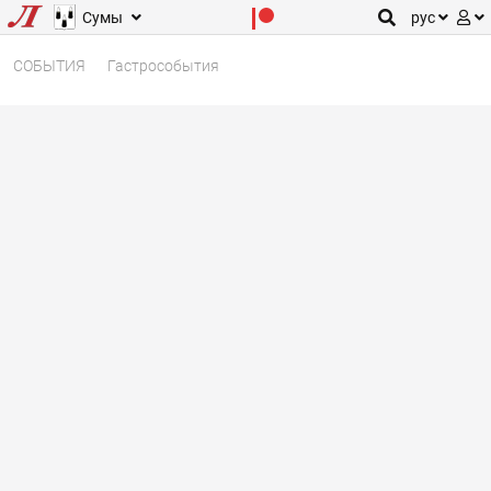
Сумы
рус
СОБЫТИЯ
Гастрособытия