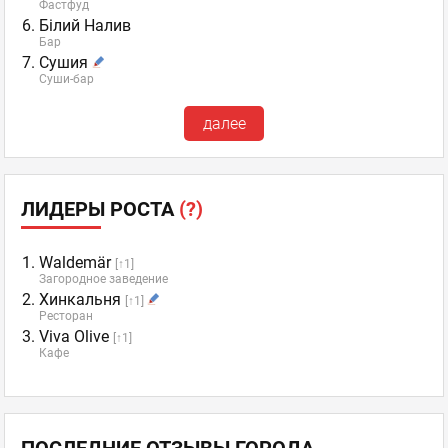
Фастфуд
Білий Налив
Бар
Сушия
Суши-бар
далее
ЛИДЕРЫ РОСТА
(?)
Waldemär
[↑1]
Загородное заведение
Хинкальня
[↑1]
Ресторан
Viva Olive
[↑1]
Кафе
ПОСЛЕДНИЕ ОТЗЫВЫ ГОРОДА