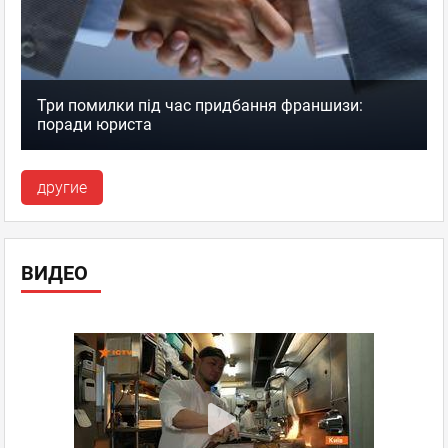
Три помилки під час придбання франшизи:
поради юриста
другие
ВИДЕО