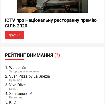
ICTV про Національну ресторанну премію
СІЛЬ 2020
другие
РЕЙТИНГ ВНИМАНИЯ
(?)
Waldemär
Загородное заведение
SushiPizza by La Spezia
Суши-бар
Viva Olive
Кафе
Хинкальня
Ресторан
KFC