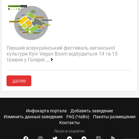
Перший всеукраїнський фестиваль веганської
культури Kyiv Vegan Boom відбудеться 14 та 15
травня у Галереї
...
далее
Инфокарта портала
Добавить заведение
Изменить данные заведения
FAQ (ЧаВо)
Пакеты размещения
Контакты
Ласун в соцсетях: