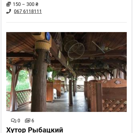
150 – 300 ₴
067 6118111
0
6
Хутор Рыбацкий