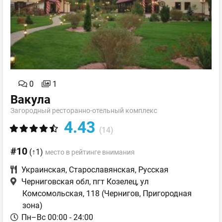
0
1
Вакула
Загородный ресторанно-отельный комплекс
4.43
(14)
#10
(↑1)
место в рейтинге внимания
Украинская
,
Старославянская
,
Русская
Черниговская обл, пгт Козелец, ул
Комсомольская, 118
(Чернигов, Пригородная
зона)
Пн–Вс 00:00 - 24:00