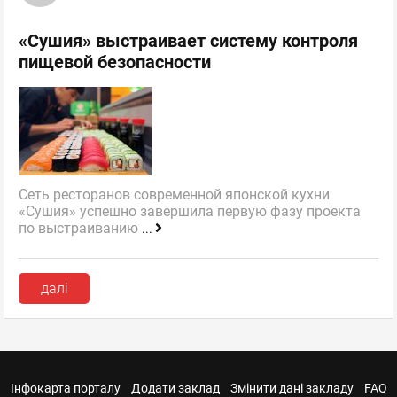
«Сушия» выстраивает систему контроля
пищевой безопасности
Сеть ресторанов современной японской кухни
«Сушия» успешно завершила первую фазу проекта
по выстраиванию
...
далі
Інфокарта порталу
Додати заклад
Змінити дані закладу
FAQ