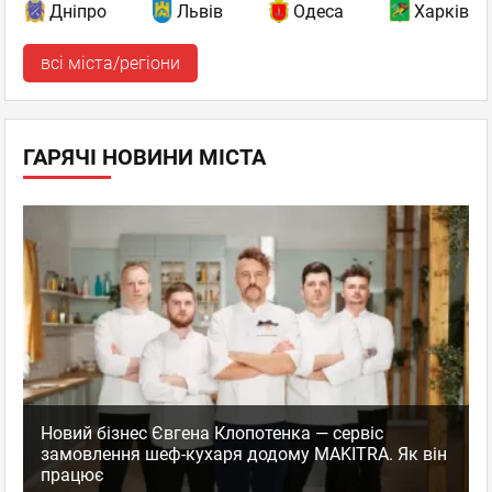
Дніпро
Львів
Одеса
Харків
всі міста/регіони
ГАРЯЧІ НОВИНИ МІСТА
Новий бізнес Євгена Клопотенка — сервіс
замовлення шеф-кухаря додому MAKITRA. Як він
працює