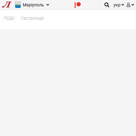
Маріуполь
укр
ПОДІЇ
Гастроподії