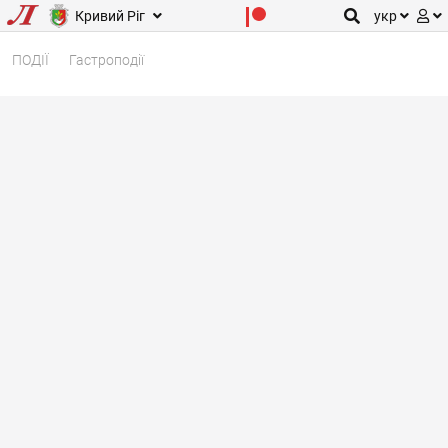
Кривий Ріг
укр
ПОДІЇ
Гастроподії