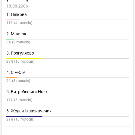
18.08.2006
1. Підкова
11% (4 голосів)
2. Маячок
6% (2 голосів)
3. Рoзгуляєво
29% (10 голосів)
4. Сім-Сім
9% (3 голосів)
5. Витребеньки-Нью
17% (6 голосів)
6. Жоден із зазначених
29% (10 голосів)