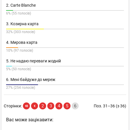
2. Carte Blanche
6% (55 голосів)
3. Козирна карта
32% (303 голосів)
4. Мирова карта
10% (97 голосів)
5. Не надаю переваги жодній
5% (50 голосів)
6. Мені байдуже до мереж
27% (254 голосів)
2
3
4
5
6
Сторінки:
Поз. 31–36 (з 36)
Вас може зацікавити: