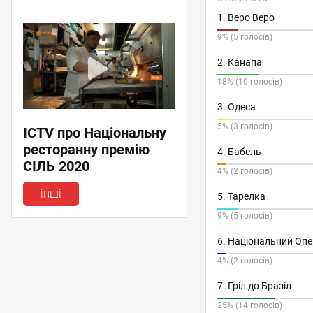
1. Веро Веро
9% (5 голосів)
2. Канапа
18% (10 голосів)
3. Одеса
5% (3 голосів)
ICTV про Національну
ресторанну премію
4. Бабель
СІЛЬ 2020
4% (2 голосів)
інші
5. Тарелка
9% (5 голосів)
6. Національний Оп
4% (2 голосів)
7. Гріл до Бразіл
25% (14 голосів)