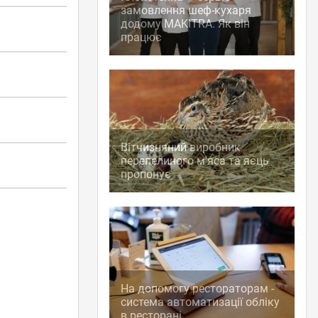
замовлення шеф-кухаря
додому MAKITRA. Як він
працює
Вітчизняний виробник
перепелиного м'яса та яєць
пропонує
На допомогу рестораторам -
система автоматизації обліку
в ресторані