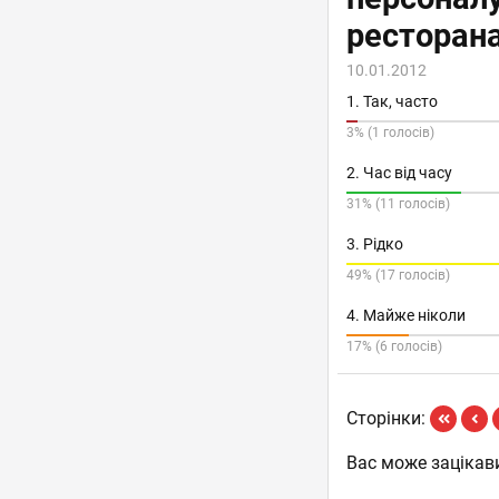
ресторан
10.01.2012
1. Так, часто
3% (1 голосів)
2. Час від часу
31% (11 голосів)
3. Рідко
49% (17 голосів)
4. Майже ніколи
17% (6 голосів)
Сторінки:
Вас може зацікав