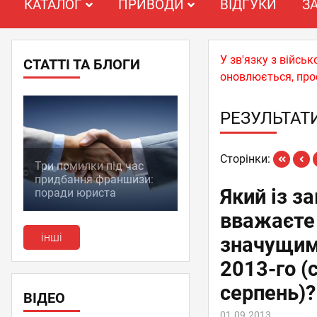
КАТАЛОГ
ПРИВОДИ
ВІДГУКИ
З
У зв'язку з війс
СТАТТІ ТА БЛОГИ
оновлюється, про
РЕЗУЛЬТАТ
Сторінки:
Три помилки під час
придбання франшизи:
Який із з
поради юриста
вважаєте
інші
значущим
2013-го (
серпень)?
ВІДЕО
01.09.2013