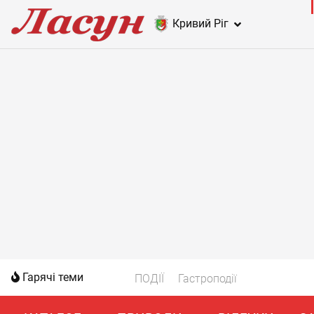
Кривий Ріг
Гарячі теми
ПОДІЇ
Гастроподії