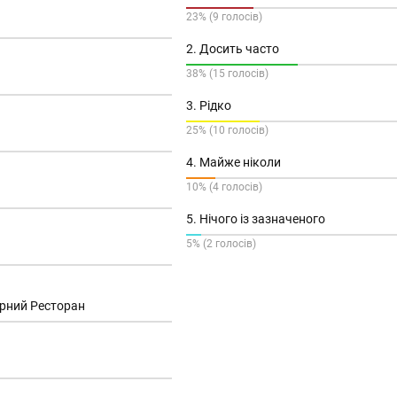
23% (9 голосів)
2. Досить часто
38% (15 голосів)
3. Рідко
25% (10 голосів)
4. Майже ніколи
10% (4 голосів)
5. Нічого із зазначеного
5% (2 голосів)
ерний Ресторан