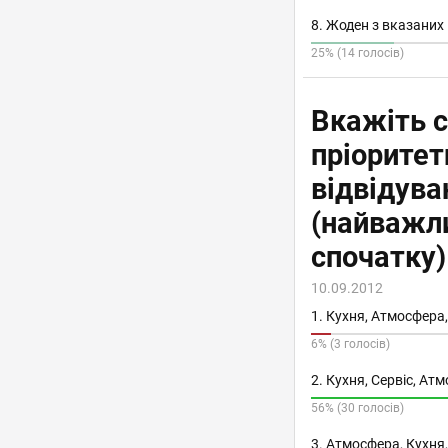
8. Жоден з вказаних
25% (14 голосів)
Вкажіть с
пріоритет
відвідува
(найважл
спочатку)
10.09.2012
1. Кухня, Атмосфера,
6% (3 голосів)
2. Кухня, Сервіс, Ат
56% (30 голосів)
3. Атмосфера, Кухня,