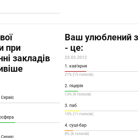
вої
Ваш улюблений 
и при
- це:
нні закладів
23.03.2012
ивіше
1. кав'ярня
21% (15 голосів)
2. піцерія
13% (9 голосів)
 Сервіс
3. паб
15% (11 голосів)
мосфера
4. суші-бар
8% (6 голосів)
 Сервіс