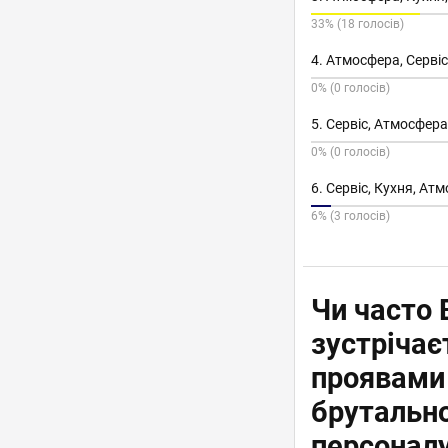
33% (18 голосів)
4. Атмосфера, Сервіс
0% (0 голосів)
5. Сервіс, Атмосфера
0% (0 голосів)
6. Сервіс, Кухня, Ат
6% (3 голосів)
Чи часто 
зустрічає
проявами
брутально
персоналу