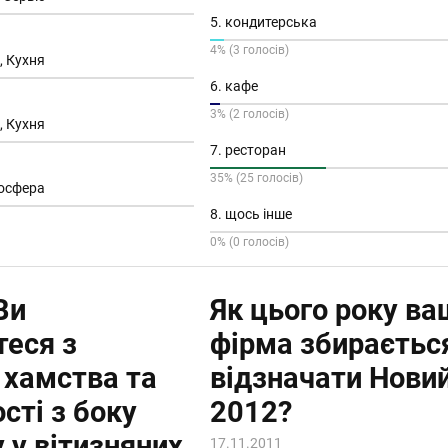
5. кондитерська
4% (3 голосів)
, Кухня
6. кафе
3% (2 голосів)
, Кухня
7. ресторан
35% (25 голосів)
мосфера
8. щось інше
0% (0 голосів)
Ви
Як цього року ва
теся з
фірма збираєтьс
 хамства та
відзначати Новий
сті з боку
2012?
 у вітизняних
17.11.2011