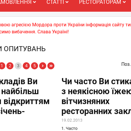
АМОВЛЕННЯ
СТАТТІ
РЕСТОРАТОРАМ
ьковою агресією Мордора проти України інформація сайту т
симо вибачення. Слава Україні!
И ОПИТУВАНЬ
Поз.
1
2
3
4
5
акладів Ви
Чи часто Ви стик
 найбільш
з неякісною їжею
 відкриттям
вітчизняних
січень-
ресторанних зак
19.02.2013
1. Часто