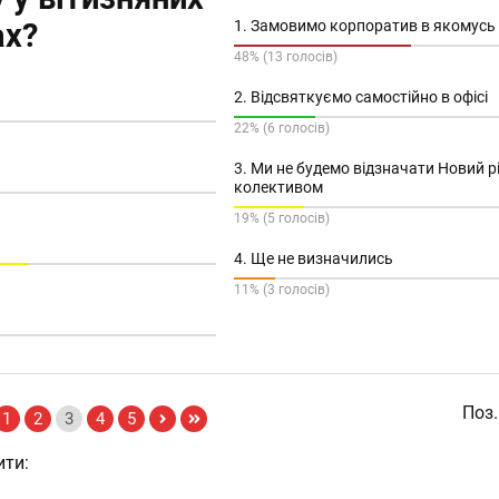
ах?
1. Замовимо корпоратив в якомусь 
48% (13 голосів)
2. Відсвяткуємо самостійно в офісі
22% (6 голосів)
3. Ми не будемо відзначати Новий рі
колективом
19% (5 голосів)
4. Ще не визначились
11% (3 голосів)
Поз.
1
2
3
4
5
ити: