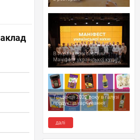
заклад
В Україні проголосили
Маніфест української кухні!
Тенденції 2022 року в галузі
продуктів харчування
далі