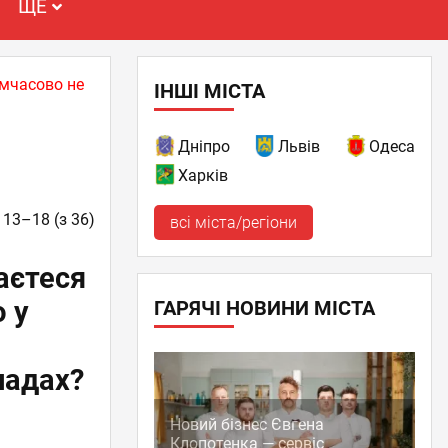
ЩЕ
имчасово не
ІНШІ МІСТА
Дніпро
Львів
Одеса
Харків
 13–18 (з 36)
всі міста/регіони
аєтеся
 у
ГАРЯЧІ НОВИНИ МІСТА
ладах?
Новий бізнес Євгена
Клопотенка — сервіс