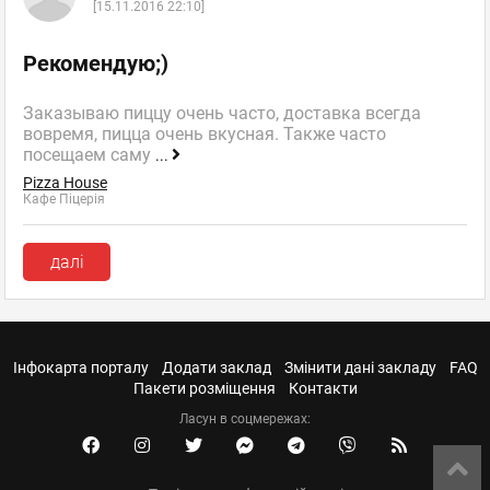
[15.11.2016 22:10]
Рекомендую;)
Заказываю пиццу очень часто, доставка всегда
вовремя, пицца очень вкусная. Также часто
посещаем саму
...
Pizza House
Кафе Піцерія
далі
Інфокарта порталу
Додати заклад
Змінити дані закладу
FAQ
Пакети розміщення
Контакти
Ласун в соцмережах: