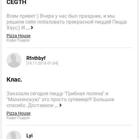
CEGTH
Всем привет:) Вчера у нас был праздник, и мы
решили себя побаловать прекрасной пиццей Пицца
Хаус;) И
...
Pizza House
Кафе Піцерія
Rfnthbyf
[18.11.2016 01:04]
Клас.
Заказали сегодня пиццу "Грибная поляна" и
"Мюнхенскую" это просто супеееер!!! Большое
спасибо. Доставили
...
Pizza House
Кафе Піцерія
Lyi