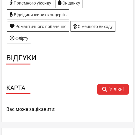
Приємного уїкенду
Сніданку
Відвідини живих концертів
Романтичного побачення
Сімейного виходу
Флірту
ВІДГУКИ
КАРТА
У вікні
Вас може зацікавити: