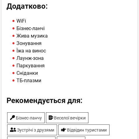
Додатково:
WiFi
Бізнес-ланчі
Жива музика
Зонування
Їжа на винос
Лаунж-зона
Паркування
Сніданки
ТБ-плазми
Рекомендується для:
Бiзнес-ланчу
Веселої вечірки
Зустрічі з друзями
Відвідин туристами