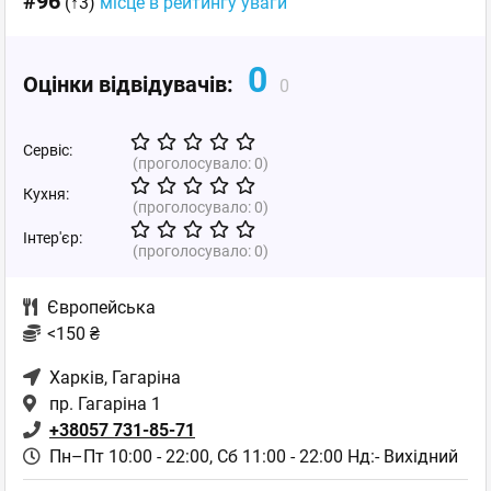
#96
(↑3)
місце в рейтингу уваги
0
Оцінки відвідувачів:
0
Сервіс:
(проголосувало:
0
)
Кухня:
(проголосувало:
0
)
Інтер'єр:
(проголосувало:
0
)
Європейська
<150 ₴
Харків
, Гагаріна
пр. Гагаріна 1
+38057 731-85-71
Пн–Пт 10:00 - 22:00,
Сб 11:00 - 22:00 Нд:- Вихідний