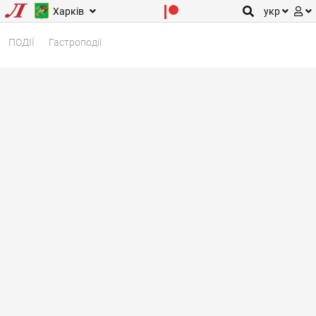
Харків
укр
ПОДІЇ
Гастроподії