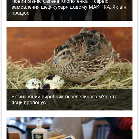
Новий бізнес Євгена Клопотенка — сервіс
замовлення шеф-кухаря додому MAKITRA. Як він
працює
Вітчизняний виробник перепелиного м'яса та
яєць пропонує