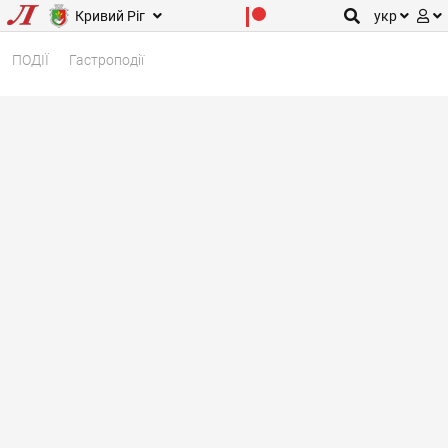
Кривий Ріг
укр
ПОДІЇ
Гастроподії