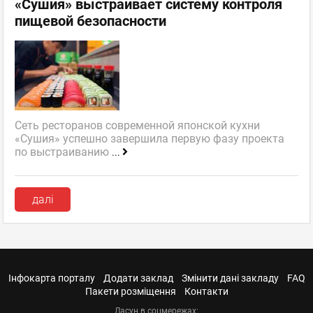
«Сушия» выстраивает систему контроля
пищевой безопасности
Сеть ресторанов современной японской кухни
«Сушия» успешно завершила первую фазу проекта
по выстраиванию
...
далі
Інфокарта порталу
Додати заклад
Змінити дані закладу
FAQ
Пакети розміщення
Контакти
Ласун в соцмережах: