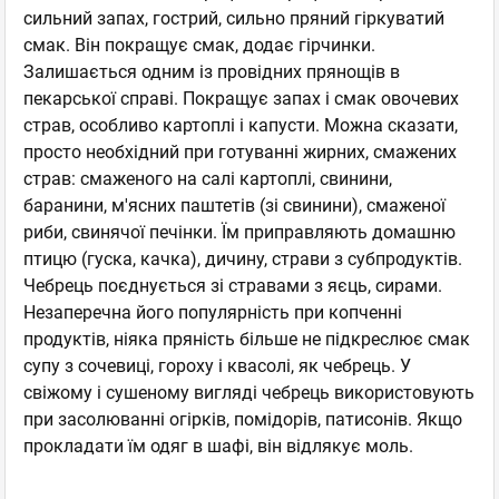
сильний запах, гострий, сильно пряний гіркуватий
смак. Він покращує смак, додає гірчинки.
Залишається одним із провідних прянощів в
пекарської справі. Покращує запах і смак овочевих
страв, особливо картоплі і капусти. Можна сказати,
просто необхідний при готуванні жирних, смажених
страв: смаженого на салі картоплі, свинини,
баранини, м'ясних паштетів (зі свинини), смаженої
риби, свинячої печінки. Їм приправляють домашню
птицю (гуска, качка), дичину, страви з субпродуктів.
Чебрець поєднується зі стравами з яєць, сирами.
Незаперечна його популярність при копченні
продуктів, ніяка пряність більше не підкреслює смак
супу з сочевиці, гороху і квасолі, як чебрець. У
свіжому і сушеному вигляді чебрець використовують
при засолюванні огірків, помідорів, патисонів. Якщо
прокладати їм одяг в шафі, він відлякує моль.