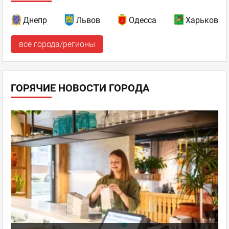
Олександр
Эксперт
отзывов: 171
Днепр
Львов
Одесса
Харьков
26.02.2015 16:44
все города/регионы
Логично, но на видео не указывается, где какой
максимальный бал по критериям оценки ) поэтому
непонятно и с итоговым баллом - насколько он близок к
максимальному )
ГОРЯЧИЕ НОВОСТИ ГОРОДА
Сушия
,
Оценка
0
0
Рестораны современной
японской кухни
пожаловаться
ответить
facebook
twitter
J.D.
Новичок
отзывов: 4
27.01.2015 12:04