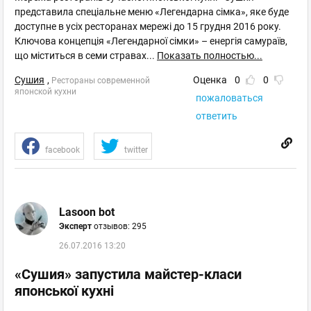
представила спеціальне меню «Легендарна сімка», яке буде
доступне в усіх ресторанах мережі до 15 грудня 2016 року.
Ключова концепція «Легендарної сімки» – енергія самураїв,
що міститься в семи стравах
...
Показать полностью...
Сушия
,
Оценка
0
0
Рестораны современной
японской кухни
пожаловаться
ответить
facebook
twitter
Lasoon bot
Эксперт
отзывов: 295
26.07.2016 13:20
«Сушия» запустила майстер-класи
японської кухні