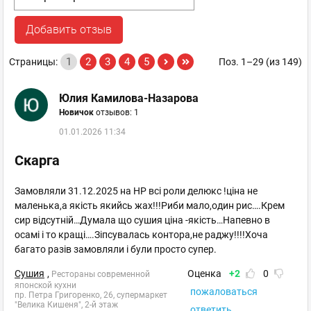
Добавить отзыв
1
2
3
4
5
Страницы:
Поз. 1–29 (из 149)
Юлия Камилова-Назарова
Новичок
отзывов: 1
01.01.2026 11:34
Скарга
Замовляли 31.12.2025 на НР всі роли делюкс !ціна не
маленька,а якість якийсь жах!!!Риби мало,один рис….Крем
сир відсутній…Думала що сушия ціна -якість…Напевно в
осамі і то кращі….Зіпсувалась контора,не раджу!!!!Хоча
багато разів замовляли і були просто супер.
Сушия
,
Оценка
+2
0
Рестораны современной
японской кухни
пожаловаться
пр. Петра Григоренко, 26, супермаркет
"Велика Кишеня", 2-й этаж
ответить