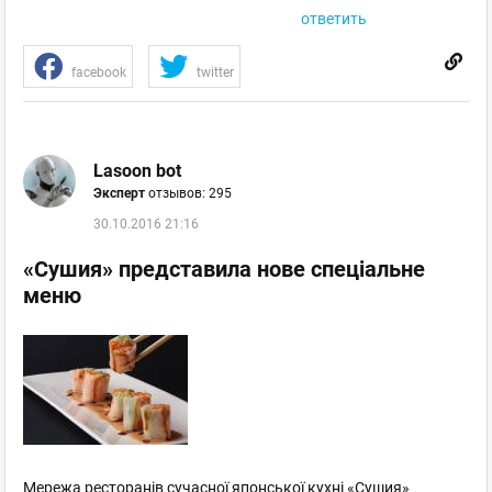
ответить
facebook
twitter
Lasoon bot
Эксперт
отзывов: 295
30.10.2016 21:16
«Сушия» представила нове спеціальне
меню
Мережа ресторанів сучасної японської кухні «Сушия»