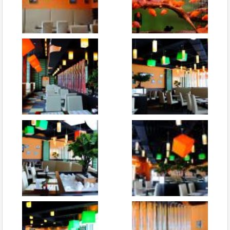
Сушия
,
Оценка
+3
0
Рестораны современной
японской кухни
пожаловаться
ответить
facebook
twitter
Олександр
Эксперт
отзывов: 171
15.02.2015 20:24
Да, Сушия подтверждает высокое качество сервиса
доставки. Только мне не совсем понятна ваша система
оценивания в баллах. Она что, разная для разных
критериев оценки?
Сушия
,
Оценка
+2
0
Рестораны современной
японской кухни
пожаловаться
ответить