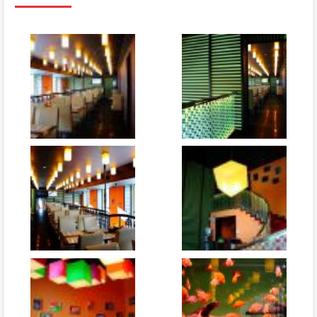
Рапан TV
Новичок
отзывов: 4
15.02.2015 18:59
Сняли всё на видео
Привет, заказывали суши в Сушия и сняли всё на видео!
Приятного просмотра!