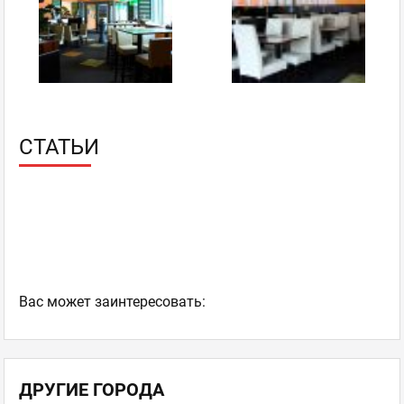
facebook
twitter
Рапан TV
Новичок
отзывов: 4
26.02.2015 15:39
СТАТЬИ
ну есть более важные параметры такие как вкус, вес и
есть не особо как, например, удобство сайта! Мы
посчитали, что будет несправедливо если невкусная еда
с удобным сайтом получит столько же балов как и
вкусная еда с неудобным сайтом! Согласны?
Сушия
,
Оценка
0
0
Рестораны современной
японской кухни
пожаловаться
Ваc может заинтересовать:
ответить
facebook
twitter
ДРУГИЕ ГОРОДА