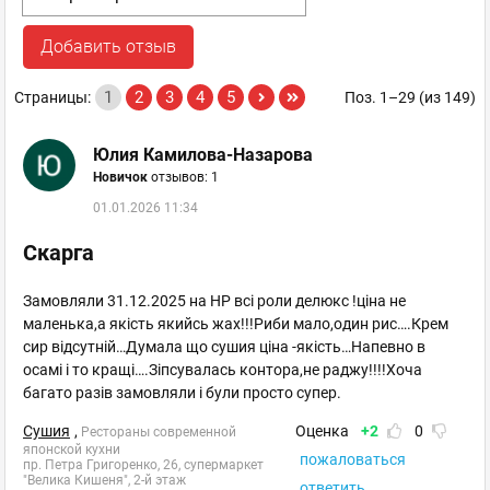
Добавить отзыв
1
2
3
4
5
Страницы:
Поз. 1–29 (из 149)
Юлия Камилова-Назарова
Новичок
отзывов: 1
01.01.2026 11:34
Скарга
Замовляли 31.12.2025 на НР всі роли делюкс !ціна не
маленька,а якість якийсь жах!!!Риби мало,один рис….Крем
сир відсутній…Думала що сушия ціна -якість…Напевно в
осамі і то кращі….Зіпсувалась контора,не раджу!!!!Хоча
багато разів замовляли і були просто супер.
Сушия
,
Оценка
+2
0
Рестораны современной
японской кухни
пожаловаться
пр. Петра Григоренко, 26, супермаркет
"Велика Кишеня", 2-й этаж
ответить