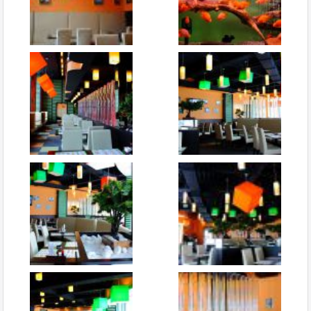
Сушия
,
Оценка
+3
0
Рестораны современной
японской кухни
пожаловаться
ответить
facebook
twitter
Олександр
Эксперт
отзывов: 171
15.02.2015 20:24
Да, Сушия подтверждает высокое качество сервиса
доставки. Только мне не совсем понятна ваша система
оценивания в баллах. Она что, разная для разных
критериев оценки?
Сушия
,
Оценка
+2
0
Рестораны современной
японской кухни
пожаловаться
ответить