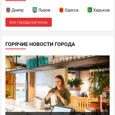
Олександр
Эксперт
отзывов: 171
Днепр
Львов
Одесса
Харьков
26.02.2015 16:44
все города/регионы
Логично, но на видео не указывается, где какой
максимальный бал по критериям оценки ) поэтому
непонятно и с итоговым баллом - насколько он близок к
максимальному )
ГОРЯЧИЕ НОВОСТИ ГОРОДА
Сушия
,
Оценка
0
0
Рестораны современной
японской кухни
пожаловаться
ответить
facebook
twitter
J.D.
Новичок
отзывов: 4
27.01.2015 12:04