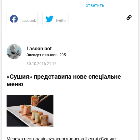
ответить
facebook
twitter
Lasoon bot
Эксперт
отзывов: 295
30.10.2016 21:16
«Сушия» представила нове спеціальне
меню
Мережа ресторанів сучасної японської кухні «Сушия»