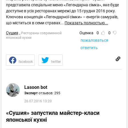
представила спеціальне меню «Легендарна сімка», яке буде
доступне в усіх ресторанах мережі до 15 грудня 2016 року.
Ключова концепція «Легендарної сімки» – енергія самураїв,
що міститься в семи стравах
...
Показать полностью...
Сушия
,
Оценка
0
0
Рестораны современной
японской кухни
пожаловаться
ответить
facebook
twitter
Lasoon bot
Эксперт
отзывов: 295
26.07.2016 13:20
«Сушия» запустила майстер-класи
японської кухні