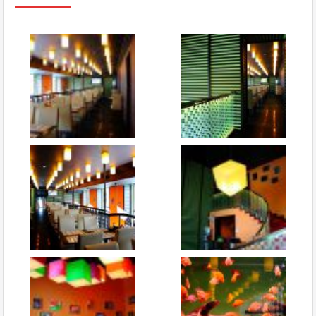
Рапан TV
Новичок
отзывов: 4
15.02.2015 18:59
Сняли всё на видео
Привет, заказывали суши в Сушия и сняли всё на видео!
Приятного просмотра!