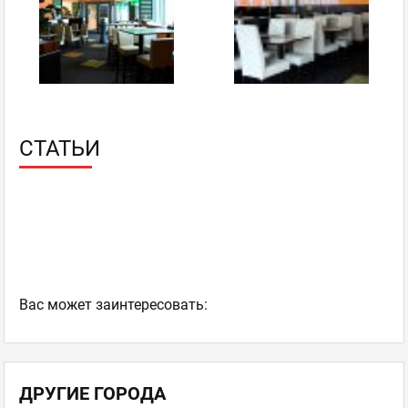
facebook
twitter
Рапан TV
Новичок
отзывов: 4
26.02.2015 15:39
СТАТЬИ
ну есть более важные параметры такие как вкус, вес и
есть не особо как, например, удобство сайта! Мы
посчитали, что будет несправедливо если невкусная еда
с удобным сайтом получит столько же балов как и
вкусная еда с неудобным сайтом! Согласны?
Сушия
,
Оценка
0
0
Рестораны современной
японской кухни
пожаловаться
Ваc может заинтересовать:
ответить
facebook
twitter
ДРУГИЕ ГОРОДА