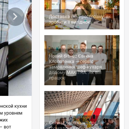
Доставка їжі з ресторану: як
зробити її вигідною
Новий бізнес Євгена
Клопотенка — сервіс
замовлення шеф-кухаря
додому MAKITRA. Як він
працює
нской кухни
им уровнем
ежих
Євген Клопотенко провів
– вот
громадське обговорення