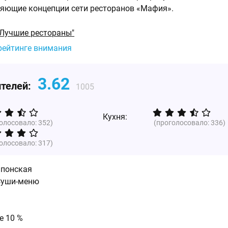
яющие концепции сети ресторанов «Мафия».
"Лучшие рестораны"
рейтинге внимания
3.62
ителей:
1005
Кухня:
голосовало:
352
)
(проголосовало:
336
)
голосовало:
317
)
Японская
 Суши-меню
е 10 %