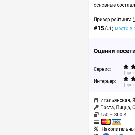
основные составл
Призер рейтинга
#15
(↓1)
место в 
Оценки посет
Сервис:
(про
Интерьер:
(про
Итальянская
,
Паста, Пицца,
150 – 300 ₴
Накопительны