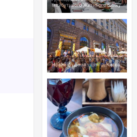
майбутнього Житнього ринку
Новий фуд-хол у центрі Києва