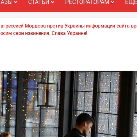
КАЗЫ
СТАТЬИ
РЕСТОРАТОРАМ
ЕЩ
й агрессией Мордора против Украины информация сайта вр
носим свои извинения. Слава Украине!