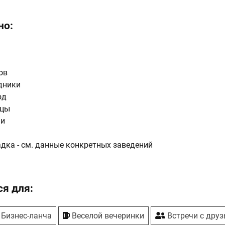
но:
ов
дники
юд
ццы
ши
дка - см. данные конкретных заведений
я для:
Бизнес-ланча
Веселой вечеринки
Встречи с дру