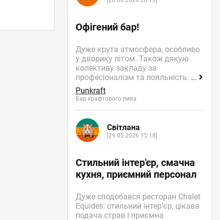
[28.06.2026 20:13]
Офігений бар!
Дуже крута атмосфера, особливо
у дворику літом. Також дякую
колективу закладу за
професіоналізм та лояльність.
...
Punkraft
Бар крафтового пива
Світлана
[29.05.2026 15:18]
Стильний інтер'єр, смачна
кухня, приємний персонал
Дуже сподобався ресторан Chalet
Equides: стильний інтер’єр, цікава
подача страв і приємна