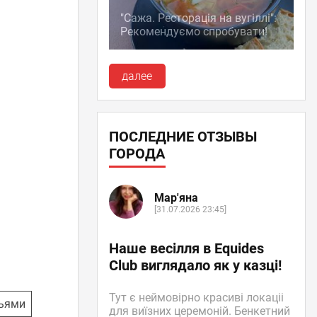
"Сажа. Ресторація на вугіллі":
Рекомендуємо спробувати!
далее
ПОСЛЕДНИЕ ОТЗЫВЫ
ГОРОДА
Мар'яна
[31.07.2026 23:45]
Наше весілля в Equides
Club виглядало як у казці!
Тут є неймовірно красиві локаціі
зьями
для виїзних церемоній. Бенкетний