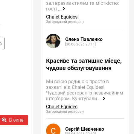
зал вразив стилем та місткістю:
гості
...
Chalet Equides
Загородный ресторан
Олена Павленко
а
[30.06.2026 23:11]
Красиве та затишне місце,
чудове обслуговування
Ми всією родиною просто в
захваті від Chalet Equides!
Чудовий ресторан із незвичайним
інтер'єром. Куштували
...
Chalet Equides
Загородный ресторан
В окне
Сергій Шевченко