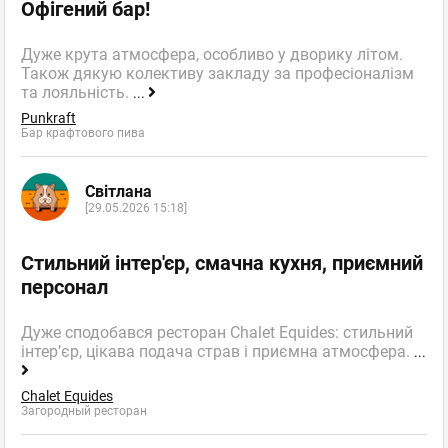
Офігений бар!
Дуже крута атмосфера, особливо у дворику літом.
Також дякую колективу закладу за професіоналізм
та лояльність.
...
Punkraft
Бар крафтового пива
Світлана
[29.05.2026 15:18]
Стильний інтер'єр, смачна кухня, приємний
персонал
Дуже сподобався ресторан Chalet Equides: стильний
інтер’єр, цікава подача страв і приємна атмосфера.
...
Chalet Equides
Загородный ресторан