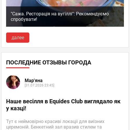
"Сажа. Ресторація на вугіллі": Рекомендуємо
спробувати!
далее
ПОСЛЕДНИЕ ОТЗЫВЫ ГОРОДА
Мар'яна
[31.07.2026 23:45]
Наше весілля в Equides Club виглядало як
у казці!
Тут є неймовірно красиві локаціі для виїзних
церемоній. Бенкетний зал вразив стилем та