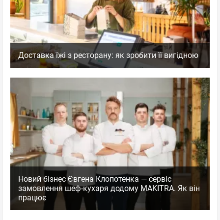
Доставка їжі з ресторану: як зробити її вигідною
Новий бізнес Євгена Клопотенка — сервіс
замовлення шеф-кухаря додому MAKITRA. Як він
працює