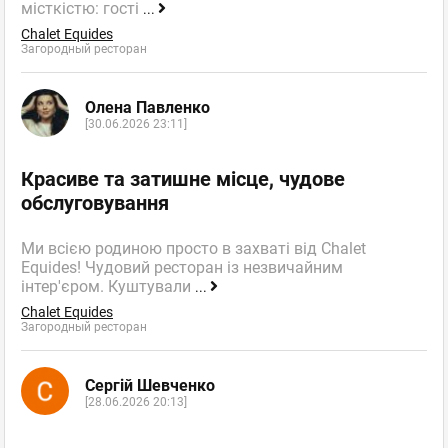
місткістю: гості
...
Chalet Equides
Загородный ресторан
Олена Павленко
[30.06.2026 23:11]
Красиве та затишне місце, чудове
обслуговування
Ми всією родиною просто в захваті від Chalet
Equides! Чудовий ресторан із незвичайним
інтер'єром. Куштували
...
Chalet Equides
Загородный ресторан
Сергій Шевченко
[28.06.2026 20:13]