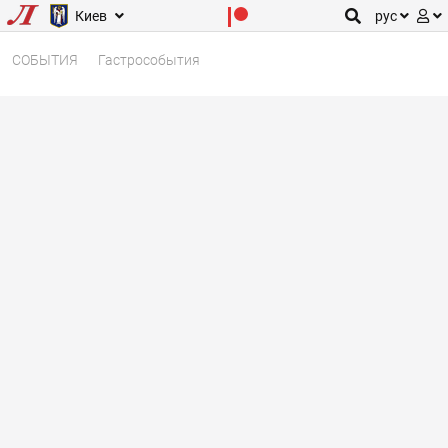
Киев
рус
СОБЫТИЯ
Гастрособытия