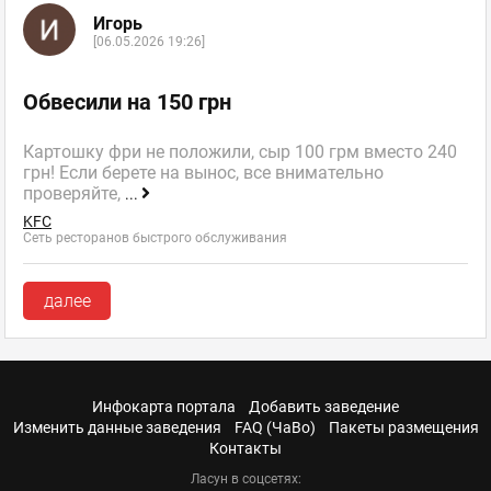
Игорь
[06.05.2026 19:26]
Обвесили на 150 грн
Картошку фри не положили, сыр 100 грм вместо 240
грн! Если берете на вынос, все внимательно
проверяйте,
...
KFC
Сеть ресторанов быстрого обслуживания
далее
Инфокарта портала
Добавить заведение
Изменить данные заведения
FAQ (ЧаВо)
Пакеты размещения
Контакты
Ласун в соцсетях: