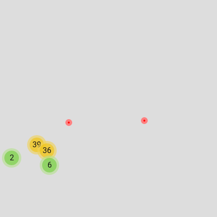
39
36
2
6